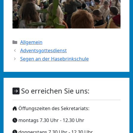
Kategorien
Allgemein
Adventsgottesdienst
Segen an der Hasebrinkschule
So erreichen Sie uns:
Öffungszeiten des Sekretariats:
montags 7.30 Uhr - 12.30 Uhr
donnerstags 7.30 Uhr - 12.30 Uhr