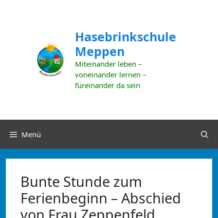
Zum
Inhalt
springen
Hasebrinkschule
Meppen
Miteinander leben –
voneinander lernen –
füreinander da sein
Menü
Bunte Stunde zum
Ferienbeginn – Abschied
von Frau Zeppenfeld