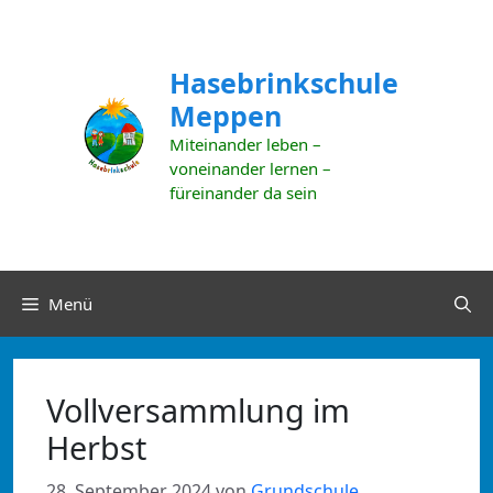
Zum
Inhalt
springen
Hasebrinkschule
Meppen
Miteinander leben –
voneinander lernen –
füreinander da sein
Menü
Vollversammlung im
Herbst
28. September 2024
von
Grundschule