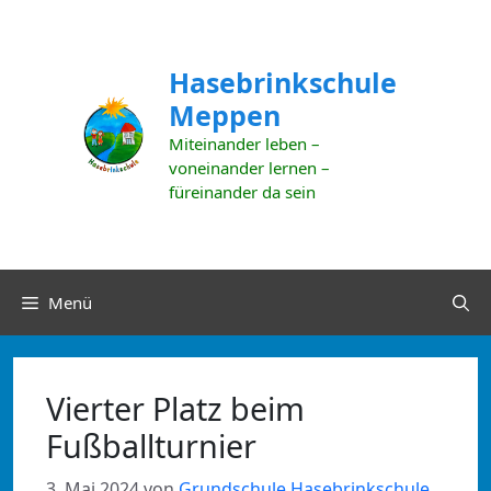
Zum
Inhalt
springen
Hasebrinkschule
Meppen
Miteinander leben –
voneinander lernen –
füreinander da sein
Menü
Vierter Platz beim
Fußballturnier
3. Mai 2024
von
Grundschule Hasebrinkschule