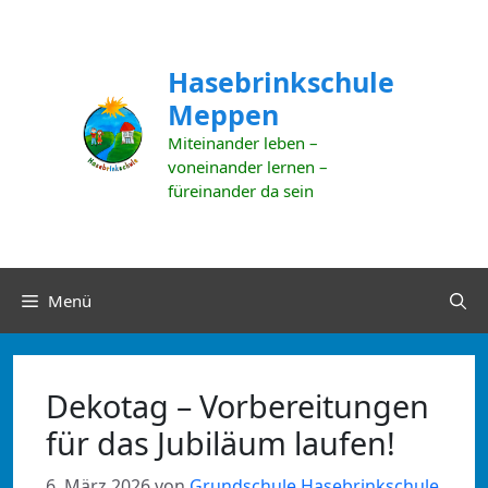
Zum
Inhalt
springen
Hasebrinkschule
Meppen
Miteinander leben –
voneinander lernen –
füreinander da sein
Menü
Dekotag – Vorbereitungen
für das Jubiläum laufen!
6. März 2026
von
Grundschule Hasebrinkschule